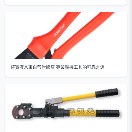
羅賓漢京東自營旗艦店 專業壓接工具的可靠之選