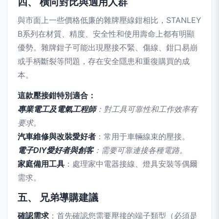
四、 橫向對比與適用人群
與市面上一些價格低廉的雜牌壓線鉗相比，STANLEY
B系列在材質、精度、安全性和使用壽命上都有明顯
優勢。雜牌鉗子可能出現壓接不緊、傷線、鉗口易崩
或手柄斷裂等問題，存在安全隱患和重復購買的成
本。
這款壓接鉗特別適合：
專業電工及電氣工程師
：對工具可靠性和工作效率有
要求。
汽車維修與改裝愛好者
：常用于車輛線束的壓接。
電子DIY愛好者與創客
：需要可靠連接各種電路。
家庭備用工具
：處理家中電器接線、燈具安裝等偶爾
需求。
五、 兄弟導購建議
確認需求
：首先確認您需要壓接的端子類型（必須是